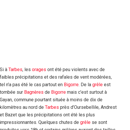
Si à
Tarbes
, les
orages
ont été peu violents avec de
faibles précipitations et des rafales de vent modérées,
tel n’a pas été le cas partout en
Bigorre
. De la
grêle
est
tombée sur
Bagnères
de
Bigorre
mais c’est surtout à
Gayan, commune pourtant située à moins de dix de
kilomètres au nord de
Tarbes
près d’Oursebellile, Andrest
et Bazet que les précipitations ont été les plus
impressionnantes. Quelques chutes de
grêle
se sont
produites vers 18h et certains grêlons avaient des tailles