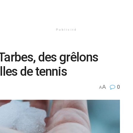
Publicité
Tarbes, des grêlons
les de tennis
A
0
A