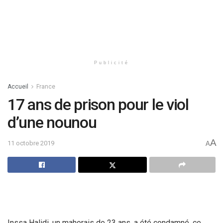
Publicité
Accueil
France
17 ans de prison pour le viol
d’une nounou
A
11 octobre 2019
A
Inssa Halidi, un mahorais de 23 ans, a été condamné, ce