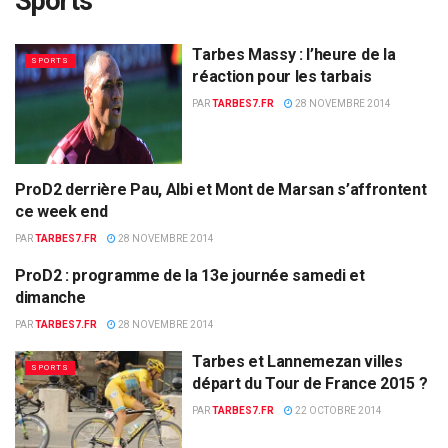
Sports
Tarbes Massy : l’heure de la
SPORTS
réaction pour les tarbais
PAR
TARBES7.FR
28 NOVEMBRE 2014
ProD2 derrière Pau, Albi et Mont de Marsan s’affrontent
SPORTS
ce week end
PAR
TARBES7.FR
28 NOVEMBRE 2014
ProD2 : programme de la 13e journée samedi et
SPORTS
dimanche
PAR
TARBES7.FR
28 NOVEMBRE 2014
Tarbes et Lannemezan villes
SPORTS
départ du Tour de France 2015 ?
PAR
TARBES7.FR
22 OCTOBRE 2014