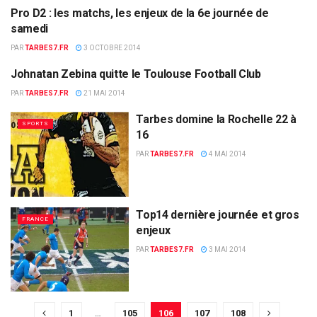
Pro D2 : les matchs, les enjeux de la 6e journée de
SPORTS
samedi
PAR
TARBES7.FR
3 OCTOBRE 2014
Johnatan Zebina quitte le Toulouse Football Club
SPORTS
PAR
TARBES7.FR
21 MAI 2014
Tarbes domine la Rochelle 22 à
SPORTS
16
PAR
TARBES7.FR
4 MAI 2014
Top14 dernière journée et gros
FRANCE
enjeux
PAR
TARBES7.FR
3 MAI 2014
1
…
105
106
107
108