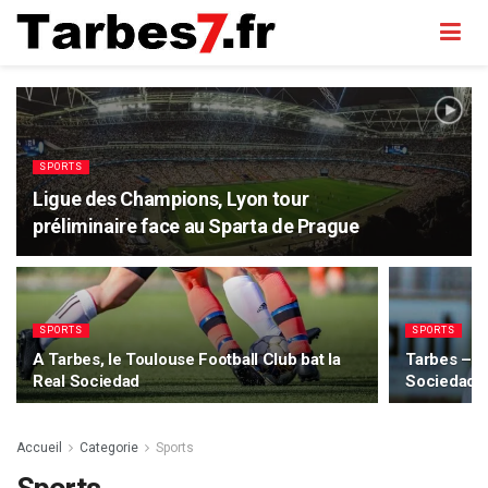
SPORTS
Ligue des Champions, Lyon tour
préliminaire face au Sparta de Prague
SPORTS
SPORTS
A Tarbes, le Toulouse Football Club bat la
Tarbes – T
Real Sociedad
Sociedad a
Accueil
Categorie
Sports