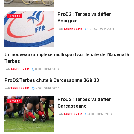
ProD2 : Tarbes va défier
SPORTS
Bourgoin
PAR
TARBES7.FR
17 OCTOBRE 2014
Un nouveau complexe multisport sur le site de l’Arsenal à
ECONOMIES
Tarbes
PAR
TARBES7.FR
8 OCTOBRE 2014
ProD2 Tarbes chute à Carcassonne 36 à 33
SPORTS
PAR
TARBES7.FR
5 OCTOBRE 2014
ProD2 : Tarbes va défier
SPORTS
Carcassonne
PAR
TARBES7.FR
3 OCTOBRE 2014