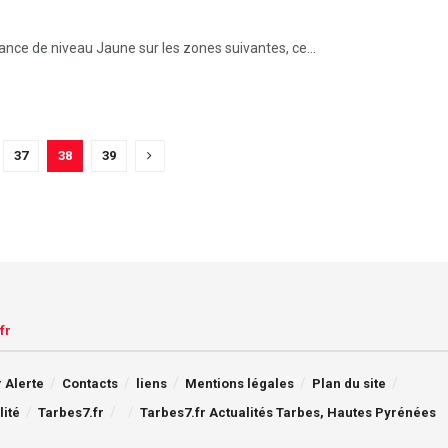
lance de niveau Jaune sur les zones suivantes, ce...
37
38
39
fr
 Alerte
Contacts
liens
Mentions légales
Plan du site
lité
Tarbes7.fr
Tarbes7.fr Actualités Tarbes, Hautes Pyrénées