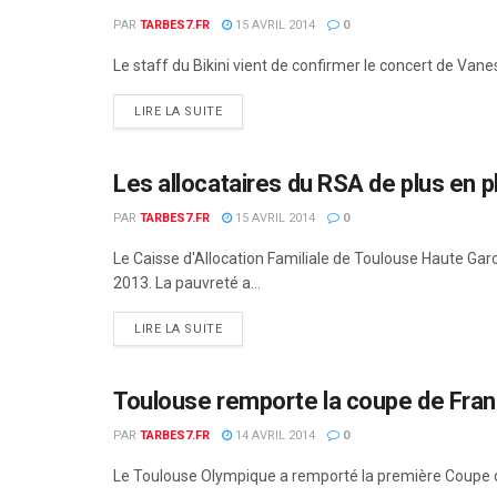
PAR
TARBES7.FR
15 AVRIL 2014
0
Le staff du Bikini vient de confirmer le concert de Vanes
DETAILS
LIRE LA SUITE
Les allocataires du RSA de plus en
OCCITANIE
PAR
TARBES7.FR
15 AVRIL 2014
0
Le Caisse d'Allocation Familiale de Toulouse Haute Garo
2013. La pauvreté a...
DETAILS
LIRE LA SUITE
Toulouse remporte la coupe de Franc
OCCITANIE
PAR
TARBES7.FR
14 AVRIL 2014
0
Le Toulouse Olympique a remporté la première Coupe de 