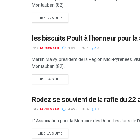
Montauban (82),...
DETAILS
LIRE LA SUITE
les biscuits Poult à l'honneur pour la
OCCITANIE
PAR
TARBES7.FR
14 AVRIL 2014
0
Martin Malvy, président de la Région Midi-Pyrénées, visite
Montauban (82),...
DETAILS
LIRE LA SUITE
Rodez se souvient de la rafle du 22 
OCCITANIE
PAR
TARBES7.FR
14 AVRIL 2014
0
L' Association pour la Mémoire des Déportés Juifs de l'Av
DETAILS
LIRE LA SUITE