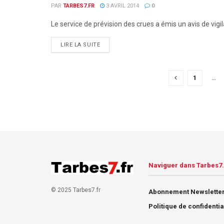
PAR
TARBES7.FR
3 AVRIL 2014
0
Le service de prévision des crues a émis un avis de vigi
DETAILS
LIRE LA SUITE
1
…
Naviguer dans Tarbes7.
© 2025 Tarbes7.fr
Abonnement Newsletter
Politique de confidentia