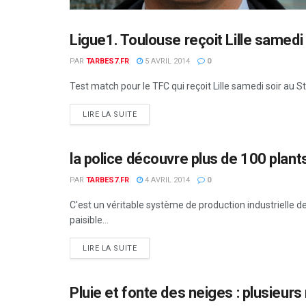
Ligue1. Toulouse reçoit Lille samedi
OCCITANIE
PAR
TARBES7.FR
5 AVRIL 2014
0
Test match pour le TFC qui reçoit Lille samedi soir au S
DETAILS
LIRE LA SUITE
la police découvre plus de 100 plant
OCCITANIE
PAR
TARBES7.FR
4 AVRIL 2014
0
C'est un véritable système de production industrielle 
paisible...
DETAILS
LIRE LA SUITE
Pluie et fonte des neiges : plusieurs
OCCITANIE