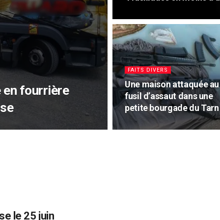
FAITS DIVERS
Une maison attaquée au
 en fourrière
fusil d’assaut dans une
sse
petite bourgade du Tarn
e le 25 juin