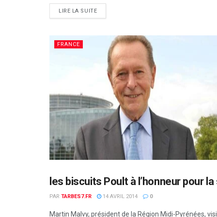
DETAILS
LIRE LA SUITE
FRANCE
les biscuits Poult à l’honneur pour la
OCCITANIE
PAR
TARBES7.FR
14 AVRIL 2014
0
Martin Malvy, président de la Région Midi-Pyrénées, visite