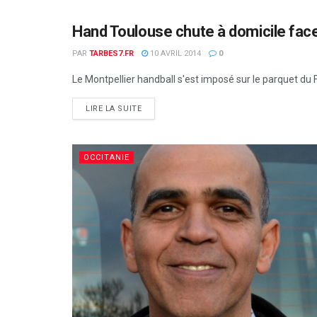
Hand Toulouse chute à domicile face
OCCITANIE
PAR
TARBES7.FR
10 AVRIL 2014
0
Le Montpellier handball s'est imposé sur le parquet du F
DETAILS
LIRE LA SUITE
OCCITANIE