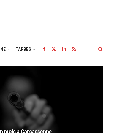
NE
TARBES
’un mois à Carcassonne