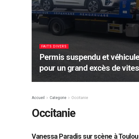
FAITS DIVERS
Permis suspendu et véhicule
pour un grand excès de vite
Accueil
Categorie
Occitanie
Occitanie
Vanessa Paradis sur scène à Toulous
OCCITANIE