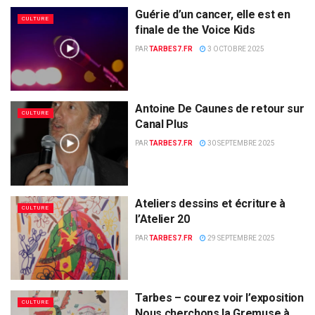
Guérie d’un cancer, elle est en
CULTURE
finale de the Voice Kids
PAR
TARBES7.FR
3 OCTOBRE 2025
Antoine De Caunes de retour sur
CULTURE
Canal Plus
PAR
TARBES7.FR
30 SEPTEMBRE 2025
Ateliers dessins et écriture à
CULTURE
l’Atelier 20
PAR
TARBES7.FR
29 SEPTEMBRE 2025
Tarbes – courez voir l’exposition
CULTURE
Nous cherchons la Gremuse à