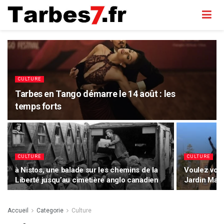
CULTURE
Tarbes en Tango démarre le 14 août : les
temps forts
CULTURE
CULTURE
à Nistos, une balade sur les chemins de la
Voulez vous
Liberté jusqu’au cimetière anglo canadien
Jardin Mas
Accueil
Categorie
Culture