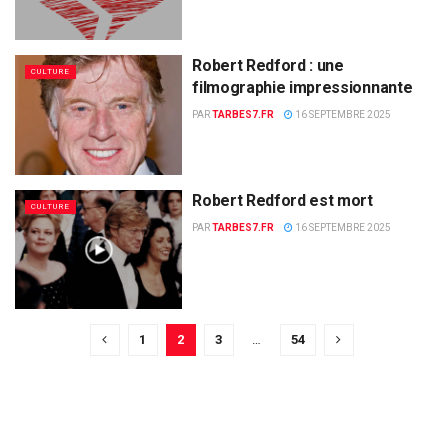
Robert Redford : une
CULTURE
filmographie impressionnante
PAR
TARBES7.FR
16 SEPTEMBRE 2025
Robert Redford est mort
CULTURE
PAR
TARBES7.FR
16 SEPTEMBRE 2025
1
2
3
…
54