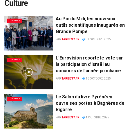
Culture
Au Pic du Midi, les nouveaux
CULTURE
outils scientifiques inaugurés en
Grande Pompe
PAR
TARBES7.FR
31 OCTOBRE 2025
L’Eurovision reporte le vote sur
CULTURE
la participation d’Israël au
concours de l’année prochaine
PAR
TARBES7.FR
16 OCTOBRE 2025
Le Salon du livre Pyrénéen
CULTURE
ouvre ses portes à Bagnères de
Bigorre
PAR
TARBES7.FR
4 OCTOBRE 2025