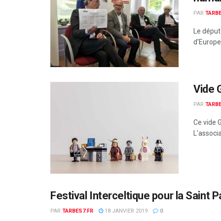
PAR
TARBE
Le député
d'Europe
Vide 
PAR
TARBE
Ce vide 
L'associ
Festival Interceltique pour la Saint P
PAR
TARBES7.FR
18 JANVIER 2019
0