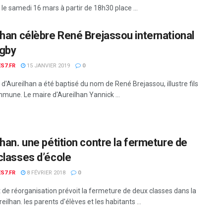
u le samedi 16 mars à partir de 18h30 place ...
lhan célèbre René Brejassou international
gby
S7.FR
15 JANVIER 2019
0
d'Aureilhan a été baptisé du nom de René Brejassou, illustre fils
mmune. Le maire d'Aureilhan Yannick ...
lhan. une pétition contre la fermeture de
classes d’école
S7.FR
8 FÉVRIER 2018
0
t de réorganisation prévoit la fermeture de deux classes dans la
ureilhan. les parents d'élèves et les habitants ...