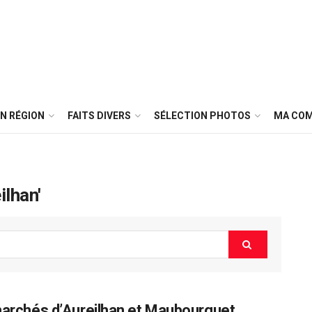
N RÉGION
FAITS DIVERS
SÉLECTION PHOTOS
MA CO
ilhan'
archés d’Aureilhan et Maubourguet