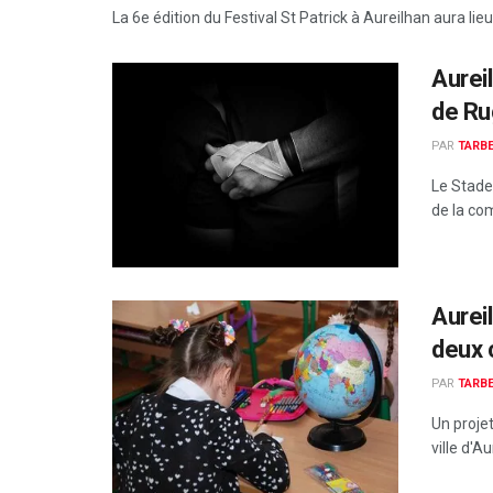
La 6e édition du Festival St Patrick à Aureilhan aura lie
Aurei
de Ru
PAR
TARBE
Le Stade 
de la co
Aurei
deux 
PAR
TARBE
Un proje
ville d'A