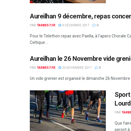
Aureilhan 9 décembre, repas concert
PAR
TARBES7.FR
4 DÉCEMBRE 2017
0
Pour le Telethon repas avec Paella, à l'apero Chorale 
Celtique ...
Aureilhan le 26 Novembre vide greni
PAR
TARBES7.FR
22 NOVEMBRE 2017
0
Un vide grenier est organisé le dimanche 26 Novembre à pa
Sport
Lourd
PAR
TARBE
Que fair
seront à p