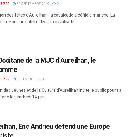
S7.FR
30 SEPTEMBRE 2019
0
ion des fêtes d'Aureilhan, la cavalcade a défilé dimanche. La
t là. Sous un soleil estival, la cavalcade ...
Occitane de la MJC d’Aureilhan, le
ramme
S7.FR
5 JUIN 2019
0
 des Jeunes et de la Culture d'Aureilhan invite le public pour sa
tane le vendredi 14 juin. ...
eilhan, Eric Andrieu défend une Europe
niste