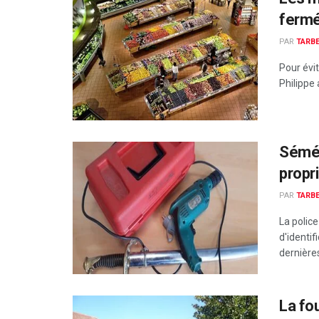
fermé
PAR
TARBE
Pour évi
Philippe 
Séméa
propri
PAR
TARBE
La polic
d'identif
dernières 
La fo