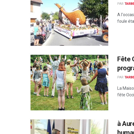
PAR
TARBE
A l'occas
foule étai
Fête 
prog
PAR
TARBE
La Maison
fête Occi
à Aur
huma